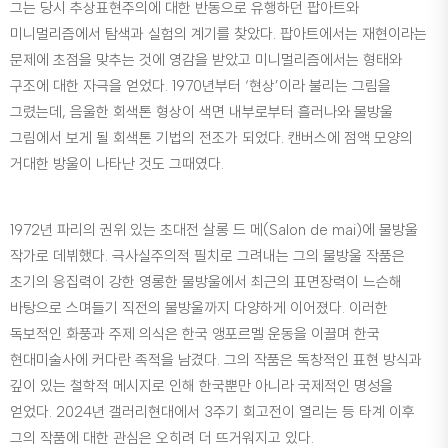
그는 당시 추상표현주의에 대한 반동으로 유행하던 팝아트와
미니멀리즘에서 탐색과 실험의 계기를 찾았다. 팝아트에서는 재현이라는
문제에 초점을 맞추는 것에 영감을 받았고 미니멀리즘에서는 형태와
구조에 대한 자극을 얻었다. 1970년부터 ‘현상’이라 불리는 그림을
그렸는데, 음울한 회색톤 형상이 색면 내부로부터 흘러나와 물방울
그림에서 보게 될 회색톤 기법의 전조가 되었다. 캔버스에 점액 모양의
거대한 방울이 나타난 것도 그때였다.
1972년 파리의 권위 있는 초대전 살롱 드 메(Salon de mai)에 물방울
작가로 데뷔했다. 극사실주의적 필치로 그려내는 그의 물방울 작품은
초기의 응집력이 강한 영롱한 물방울에서 최근의 표면장력이 느슨해
바탕으로 스며들기 직전의 물방울까지 다양하게 이어졌다. 이러한
독보적인 화풍과 주제 의식은 한국 앵포르멜 운동을 이끌며 한국
현대미술사에 커다란 족적을 남겼다. 그의 작품은 독창적인 표현 방식과
깊이 있는 철학적 메시지로 인해 한국뿐만 아니라 국제적인 명성을
얻었다. 2024년 갤러리현대에서 3주기 회고전이 열리는 등 타계 이후
그의 작품에 대한 관심은 오히려 더 뜨거워지고 있다.