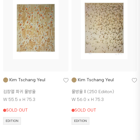
Kim Tschang Yeul
Kim Tschang Yeul
김창열 회귀 물방울
물방울 Ⅱ (250 Ediiton)
W 55.5 x H 75.3
W 56.0 x H 75.3
SOLD OUT
SOLD OUT
EDITION
EDITION