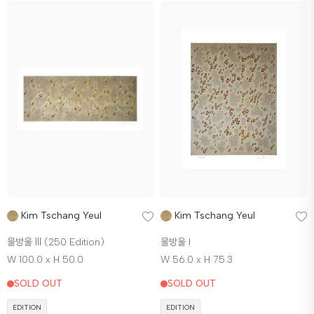
Kim Tschang Yeul
Kim Tschang Yeul
물방울 Ⅲ (250 Edition)
물방울 I
W 100.0 x H 50.0
W 56.0 x H 75.3
SOLD OUT
SOLD OUT
EDITION
EDITION